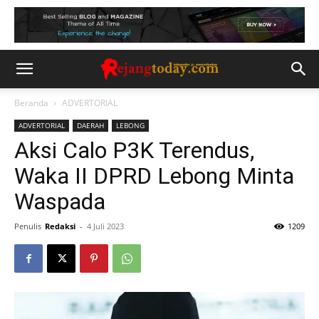
Beranda
ADVERTORIAL
ADVERTORIAL
DAERAH
LEBONG
Aksi Calo P3K Terendus,
Waka II DPRD Lebong Minta
Waspada
Penulis
Redaksi
-
4 Juli 2023
1209