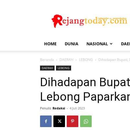
Rejang
Today
HOME
DUNIA
NASIONAL
DAE
Beranda
DAERAH
LEBONG
Dihadapan Bupati,
DAERAH
LEBONG
Dihadapan Bupat
Lebong Paparkan
Penulis
Redaksi
-
4 Juli 2023