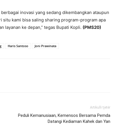
 berbagai inovasi yang sedang dikembangkan ataupun
 situ kami bisa saling sharing program-program apa
n layanan ke depan,” tegas Bupati Kopli.
(PMS20)
g
Haris Santoso
Joni Prawinata
Artikulli tjetër
Peduli Kemanusiaan, Kemensos Bersama Pemda
Datangi Kediaman Kahek dan Yan