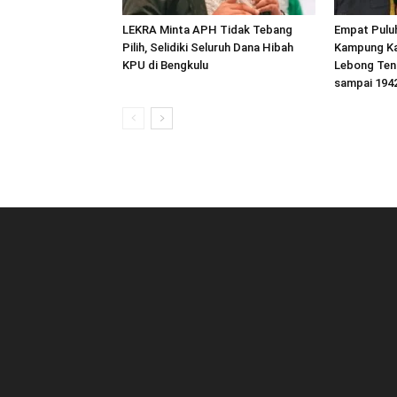
LEKRA Minta APH Tidak Tebang
Empat Pulu
Pilih, Selidiki Seluruh Dana Hibah
Kampung Ka
KPU di Bengkulu
Lebong Ten
sampai 194