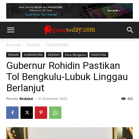
Beranda
RAGAM
HUMANIORA
RAGAM
HUMANIORA
DAERAH
Kota Bengkulu
NASIONAL
Gubernur Rohidin Pastikan
Tol Bengkulu-Lubuk Linggau
Berlanjut
Penulis
Redaksi
-
31 Desember 2023
432