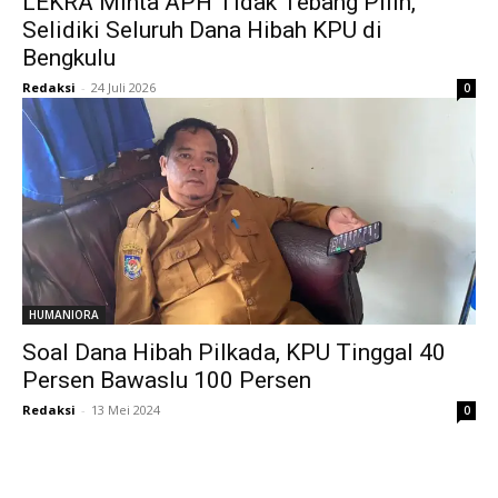
LEKRA Minta APH Tidak Tebang Pilih,
Selidiki Seluruh Dana Hibah KPU di
Bengkulu
Redaksi
-
24 Juli 2026
0
HUMANIORA
Soal Dana Hibah Pilkada, KPU Tinggal 40
Persen Bawaslu 100 Persen
Redaksi
-
13 Mei 2024
0