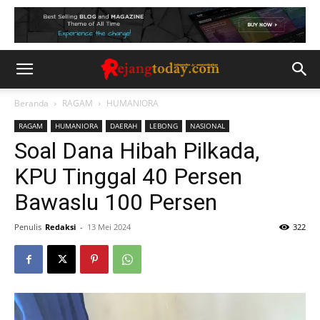
Beranda
RAGAM
HUMANIORA
RAGAM
HUMANIORA
DAERAH
LEBONG
NASIONAL
Soal Dana Hibah Pilkada,
KPU Tinggal 40 Persen
Bawaslu 100 Persen
Penulis
Redaksi
-
13 Mei 2024
322