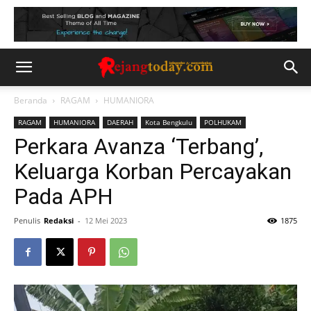
Beranda
RAGAM
HUMANIORA
RAGAM
HUMANIORA
DAERAH
Kota Bengkulu
POLHUKAM
Perkara Avanza ‘Terbang’,
Keluarga Korban Percayakan
Pada APH
Penulis
Redaksi
-
12 Mei 2023
1875