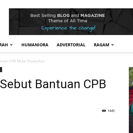
RAH
HUMANIORA
ADVERTORIAL
RAGAM
tuan CPB Mulai Disalurkan
G
Sebut Bantuan CPB
1445