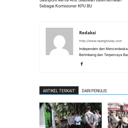
Sasriponi Minta Aris Silaswan Diberhentikan
Sebagai Komisioner KPU BU
Redaksi
http://www.rejangtoday.com
Independen dan Mencerdaskan
Berimbang dan Terpercaya Ba
ARTIKEL TERKAIT
DARI PENULIS