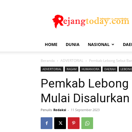
Rejang
Today
HOME
DUNIA
NASIONAL
DAE
Beranda
ADVERTORIAL
Pemkab Lebong Sebut Ban
ADVERTORIAL
RAGAM
HUMANIORA
DAERAH
LEBON
Pemkab Lebong 
Mulai Disalurkan
Penulis
Redaksi
-
11 September 2023