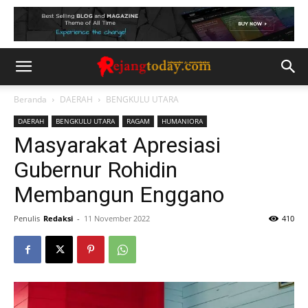
Beranda
DAERAH
BENGKULU UTARA
DAERAH
BENGKULU UTARA
RAGAM
HUMANIORA
Masyarakat Apresiasi
Gubernur Rohidin
Membangun Enggano
Penulis
Redaksi
-
11 November 2022
410