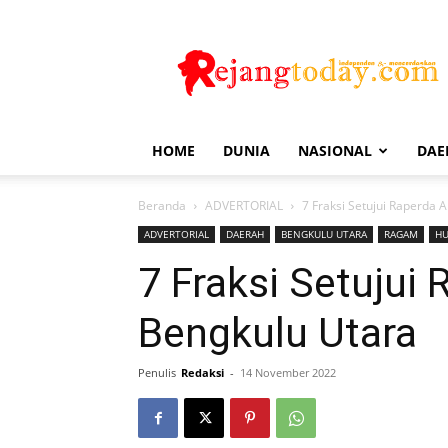
Rejang
Today
HOME
DUNIA
NASIONAL
DAE
Beranda
ADVERTORIAL
7 Fraksi Setujui Raperda
ADVERTORIAL
DAERAH
BENGKULU UTARA
RAGAM
H
7 Fraksi Setujui
Bengkulu Utara
Penulis
Redaksi
-
14 November 2022