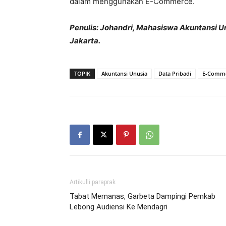
dalam menggunakan E-Commerce.
Penulis: Johandri, Mahasiswa Akuntansi Un
Jakarta.
TOPIK
Akuntansi Unusia
Data Pribadi
E-Comm
Artikulli paraprak
Tabat Memanas, Garbeta Dampingi Pemkab
Lebong Audiensi Ke Mendagri