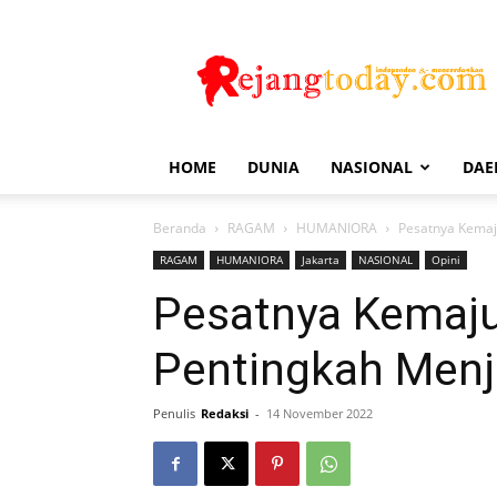
Rejang
Today
HOME
DUNIA
NASIONAL
DAE
Beranda
RAGAM
HUMANIORA
Pesatnya Kemaj
RAGAM
HUMANIORA
Jakarta
NASIONAL
Opini
Pesatnya Kemaju
Pentingkah Menj
Penulis
Redaksi
-
14 November 2022