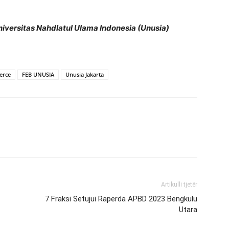
iversitas Nahdlatul Ulama Indonesia (Unusia)
erce
FEB UNUSIA
Unusia Jakarta
Artikulli tjetër
7 Fraksi Setujui Raperda APBD 2023 Bengkulu
Utara