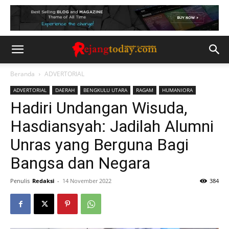
Beranda
ADVERTORIAL
ADVERTORIAL
DAERAH
BENGKULU UTARA
RAGAM
HUMANIORA
Hadiri Undangan Wisuda,
Hasdiansyah: Jadilah Alumni
Unras yang Berguna Bagi
Bangsa dan Negara
Penulis
Redaksi
-
14 November 2022
384