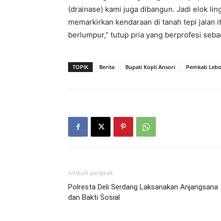
(drainase) kami juga dibangun. Jadi elok li
memarkirkan kendaraan di tanah tepi jalan i
berlumpur,” tutup pria yang berprofesi sebag
TOPIK
Berita
Bupati Kopli Ansori
Pemkab Leb
Artikulli paraprak
Polresta Deli Serdang Laksanakan Anjangsana
dan Bakti Sosial