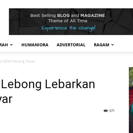
RAH
HUMANIORA
ADVERTORIAL
RAGAM
n Jalan Karang Anyar
 Lebong Lebarkan
yar
571