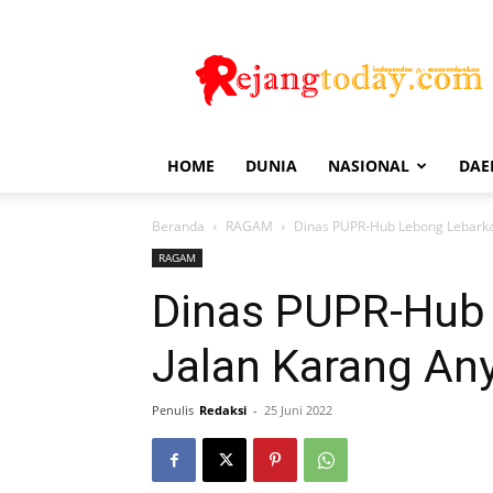
Rejang
Today
HOME
DUNIA
NASIONAL
DAE
Beranda
RAGAM
Dinas PUPR-Hub Lebong Lebarka
RAGAM
Dinas PUPR-Hub
Jalan Karang An
Penulis
Redaksi
-
25 Juni 2022