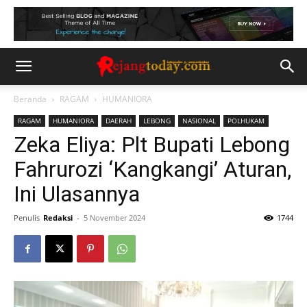
Beranda
RAGAM
HUMANIORA
RAGAM
HUMANIORA
DAERAH
LEBONG
NASIONAL
POLHUKAM
Zeka Eliya: Plt Bupati Lebong
Fahrurozi ‘Kangkangi’ Aturan,
Ini Ulasannya
Penulis
Redaksi
-
5 November 2024
1744