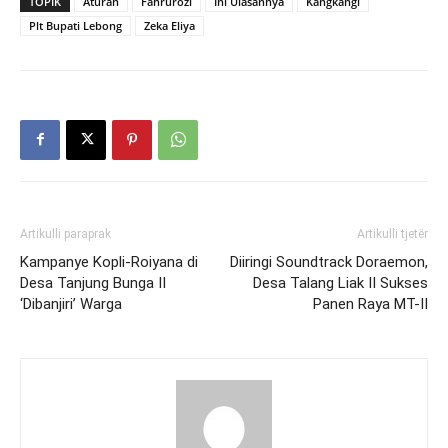
TOPIK
Aturan
Fahrurozi
Ini Ulasannya
Kangkangi
Plt Bupati Lebong
Zeka Eliya
Artikulli paraprak
Artikulli tjetër
Kampanye Kopli-Roiyana di
Diiringi Soundtrack Doraemon,
Desa Tanjung Bunga II
Desa Talang Liak II Sukses
‘Dibanjiri’ Warga
Panen Raya MT-II