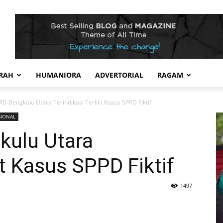
RAH
HUMANIORA
ADVERTORIAL
RAGAM
 Bengkulu Utara Terindikasi Terlilit Kasus SPPD Fiktif
SIONAL
kulu Utara
lit Kasus SPPD Fiktif
1497