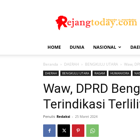
Rejang
Today
HOME
DUNIA
NASIONAL
DAE
Beranda
DAERAH
BENGKULU UTARA
Waw, DPRD
DAERAH
BENGKULU UTARA
RAGAM
HUMANIORA
NA
Waw, DPRD Beng
Terindikasi Terli
Penulis
Redaksi
-
25 Maret 2024