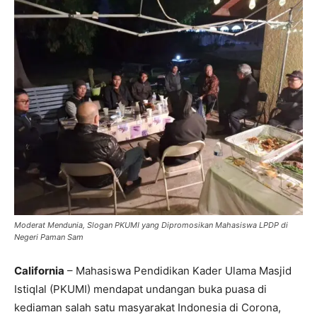
Moderat Mendunia, Slogan PKUMI yang Dipromosikan Mahasiswa LPDP di
Negeri Paman Sam
California
– Mahasiswa Pendidikan Kader Ulama Masjid
Istiqlal (PKUMI) mendapat undangan buka puasa di
kediaman salah satu masyarakat Indonesia di Corona,