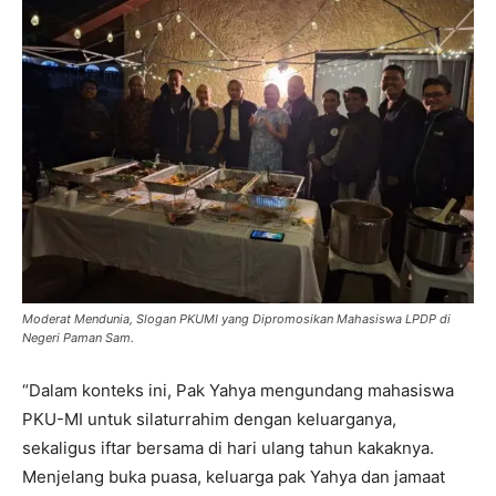
Moderat Mendunia, Slogan PKUMI yang Dipromosikan Mahasiswa LPDP di
Negeri Paman Sam.
“Dalam konteks ini, Pak Yahya mengundang mahasiswa
PKU-MI untuk silaturrahim dengan keluarganya,
sekaligus iftar bersama di hari ulang tahun kakaknya.
Menjelang buka puasa, keluarga pak Yahya dan jamaat