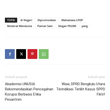
TOPIK
di Negeri
Dipromosikan
Mahasiswa LPDP
Moderat Mendunia
Paman Sam
Slogan PKUMI
yang
Artikulli paraprak
Artikulli tjetër
Akademisi UNUSIA
Waw, DPRD Bengkulu Utara
Rekomendasikan Pencegahan
Terindikasi Terlilit Kasus SPPD
Korupsi Berbasis Etika
Fiktif
Pesantren