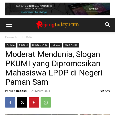
Beranda
DUNIA
DUNIA
RAGAM
HUMANIORA
Jakarta
NASIONAL
Moderat Mendunia, Slogan
PKUMI yang Dipromosikan
Mahasiswa LPDP di Negeri
Paman Sam
Penulis
Redaksi
-
23 Maret 2024
549