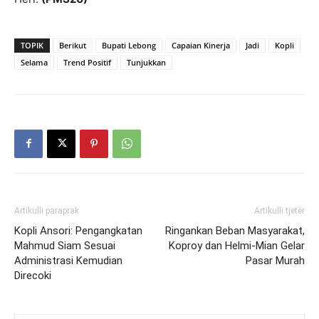
TOPIK
Berikut
Bupati Lebong
Capaian Kinerja
Jadi
Kopli
Selama
Trend Positif
Tunjukkan
Artikulli paraprak
Artikulli tjetër
Kopli Ansori: Pengangkatan
Ringankan Beban Masyarakat,
Mahmud Siam Sesuai
Koproy dan Helmi-Mian Gelar
Administrasi Kemudian
Pasar Murah
Direcoki