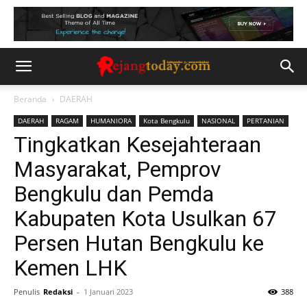
Beranda
DAERAH
DAERAH
RAGAM
HUMANIORA
Kota Bengkulu
NASIONAL
PERTANIAN
Tingkatkan Kesejahteraan
Masyarakat, Pemprov
Bengkulu dan Pemda
Kabupaten Kota Usulkan 67
Persen Hutan Bengkulu ke
Kemen LHK
Penulis
Redaksi
-
1 Januari 2023
388