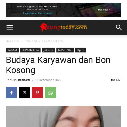
Beranda
RAGAM
HUMANIORA
RAGAM
HUMANIORA
Jakarta
NASIONAL
Opini
Budaya Karyawan dan Bon
Kosong
Penulis
Redaksi
-
31 Desember 2022
660