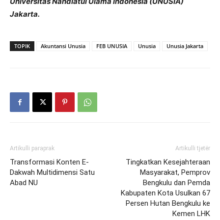
Universitas Nahdlatul Ulama Indonesia (UNUSIA)
Jakarta.
TOPIK
Akuntansi Unusia
FEB UNUSIA
Unusia
Unusia Jakarta
Artikulli paraprak
Artikulli tjetër
Transformasi Konten E-
Tingkatkan Kesejahteraan
Dakwah Multidimensi Satu
Masyarakat, Pemprov
Abad NU
Bengkulu dan Pemda
Kabupaten Kota Usulkan 67
Persen Hutan Bengkulu ke
Kemen LHK