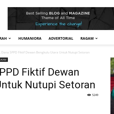
RAH
HUMANIORA
ADVERTORIAL
RAGAM
, Dana SPPD Fiktif Dewan Bengkulu Utara Untuk Nutupi Setoran
UKAM
SPPD Fiktif Dewan
Untuk Nutupi Setoran
5249