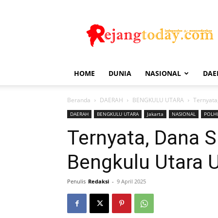
Rejang
Today
HOME
DUNIA
NASIONAL
DAE
Beranda
DAERAH
BENGKULU UTARA
Ternyata
DAERAH
BENGKULU UTARA
Jakarta
NASIONAL
POLH
Ternyata, Dana 
Bengkulu Utara 
Penulis
Redaksi
-
9 April 2025