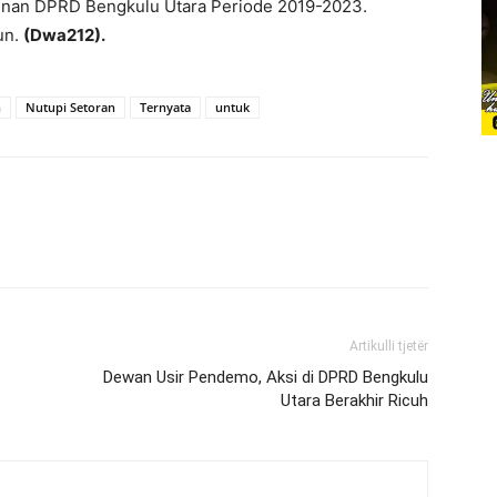
inan DPRD Bengkulu Utara Periode 2019-2023.
un.
(Dwa212).
n
Nutupi Setoran
Ternyata
untuk
Artikulli tjetër
Dewan Usir Pendemo, Aksi di DPRD Bengkulu
Utara Berakhir Ricuh