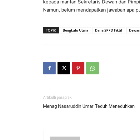
kepada mantan Sekretaris Dewan dan Pimp
Namun, belum mendapatkan jawaban apa p
TOPIK
Bengkulu Utara
Dana SPPD Fiktif
Dewa
Artikulli paraprak
Menag Nasaruddin Umar Teduh Meneduhkan