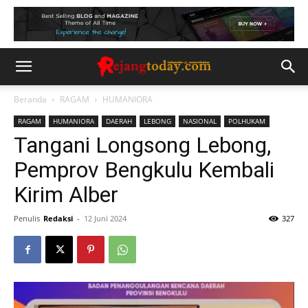
Beranda
RAGAM
HUMANIORA
RAGAM
HUMANIORA
DAERAH
LEBONG
NASIONAL
POLHUKAM
Tangani Longsong Lebong,
Pemprov Bengkulu Kembali
Kirim Alber
Penulis
Redaksi
-
12 Juni 2024
327