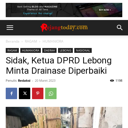
Beranda
RAGAM
HUMANIORA
RAGAM
HUMANIORA
DAERAH
LEBONG
NASIONAL
Sidak, Ketua DPRD Lebong
Minta Drainase Diperbaiki
Penulis
Redaksi
-
20 Maret 2023
1198