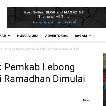
RAH
HUMANIORA
ADVERTORIAL
RAGAM
i: Pemkab Lebong Akan Gelar Safari Ramadhan Dimulai Esok
i: Pemkab Lebong
ri Ramadhan Dimulai
455