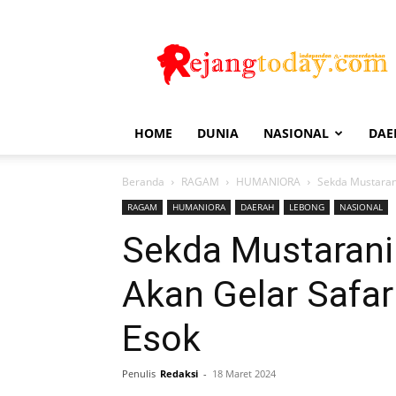
Rejang
Today
HOME
DUNIA
NASIONAL
DAE
Beranda
RAGAM
HUMANIORA
Sekda Mustaran
RAGAM
HUMANIORA
DAERAH
LEBONG
NASIONAL
Sekda Mustaran
Akan Gelar Safa
Esok
Penulis
Redaksi
-
18 Maret 2024