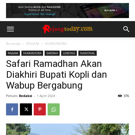
Beranda
RAGAM
HUMANIORA
RAGAM
HUMANIORA
DAERAH
LEBONG
NASIONAL
Safari Ramadhan Akan
Diakhiri Bupati Kopli dan
Wabup Bergabung
Penulis
Redaksi
-
1 April 2024
376