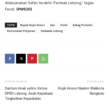
dilaksanakan Safari terakhir Pemkab Lebong,” tegas
Fendi.
(PMS20)
TOPIK
Bupati Kopli Ansori
dan
Fendi
Kabag Protokol
Komunikasi Pimpinan
Setdakab Lebong
Artikulli paraprak
Artikulli tjetër
Santuni Anak yatim, Ketua
Kopli Ansori Nyalon Walikota
DPRD Lebong: Asah Kepekaan
Bengkulu
Tingkatkan Kepedulian