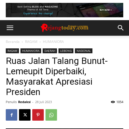
Beranda
RAGAM
HUMANIORA
RAGAM
HUMANIORA
DAERAH
LEBONG
NASIONAL
Ruas Jalan Talang Bunut-
Lemeupit Diperbaiki,
Masyarakat Apresiasi
Presiden
Penulis
Redaksi
-
28 Juli 2023
1054