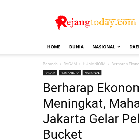
Rejang
Today
HOME
DUNIA
NASIONAL
DAE
Beranda
RAGAM
HUMANIORA
Berharap Ekono
RAGAM
HUMANIORA
NASIONAL
Berharap Ekonom
Meningkat, Mah
Jakarta Gelar P
Bucket