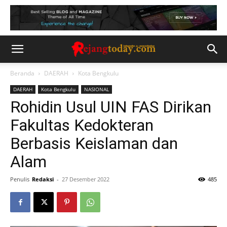
Beranda
DAERAH
Kota Bengkulu
DAERAH
Kota Bengkulu
NASIONAL
Rohidin Usul UIN FAS Dirikan
Fakultas Kedokteran
Berbasis Keislaman dan
Alam
Penulis
Redaksi
-
27 Desember 2022
485