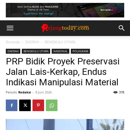
Beranda
DAERAH
BENGKULU UTARA
DAERAH
BENGKULU UTARA
NASIONAL
POLHUKAM
PRP Bidik Proyek Preservasi
Jalan Lais-Kerkap, Endus
Indikasi Manipulasi Material
Penulis
Redaksi
-
8 Juni 2026
378