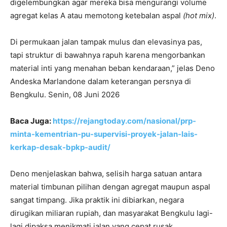
digelembungkan agar mereka bisa mengurangi volume
agregat kelas A atau memotong ketebalan aspal
(hot mix)
.
Di permukaan jalan tampak mulus dan elevasinya pas,
tapi struktur di bawahnya rapuh karena mengorbankan
material inti yang menahan beban kendaraan,” jelas Deno
Andeska Marlandone dalam keterangan persnya di
Bengkulu. Senin, 08 Juni 2026
Baca Juga:
https://rejangtoday.com/nasional/prp-
minta-kementrian-pu-supervisi-proyek-jalan-lais-
kerkap-desak-bpkp-audit/
Deno menjelaskan bahwa, selisih harga satuan antara
material timbunan pilihan dengan agregat maupun aspal
sangat timpang. Jika praktik ini dibiarkan, negara
dirugikan miliaran rupiah, dan masyarakat Bengkulu lagi-
lagi dipaksa menikmati jalan yang cepat rusak.