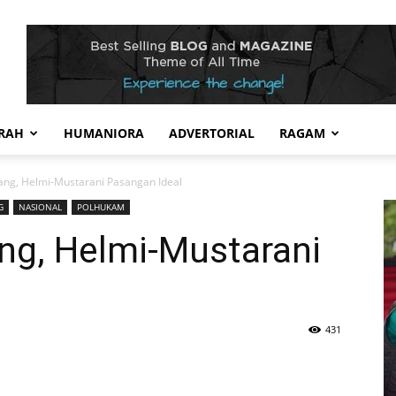
RAH
HUMANIORA
ADVERTORIAL
RAGAM
ang, Helmi-Mustarani Pasangan Ideal
G
NASIONAL
POLHUKAM
ng, Helmi-Mustarani
431