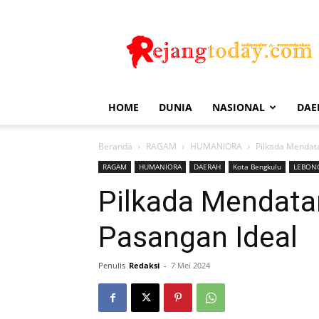
Rejang
Today
HOME
DUNIA
NASIONAL
DAE
Beranda
RAGAM
HUMANIORA
Pilkada Mendat
RAGAM
HUMANIORA
DAERAH
Kota Bengkulu
LEBON
Pilkada Mendata
Pasangan Ideal
Penulis
Redaksi
-
7 Mei 2024