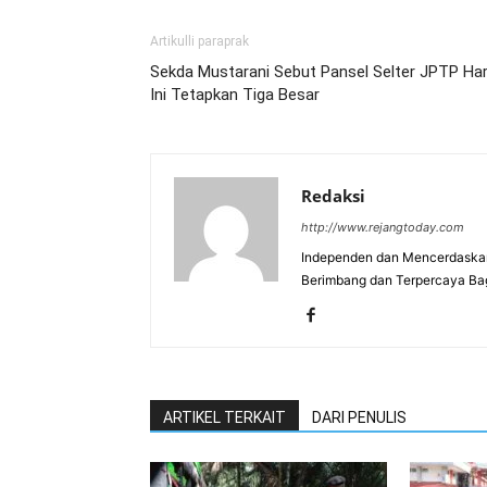
Artikulli paraprak
Sekda Mustarani Sebut Pansel Selter JPTP Har
Ini Tetapkan Tiga Besar
Redaksi
http://www.rejangtoday.com
Independen dan Mencerdaskan
Berimbang dan Terpercaya Ba
ARTIKEL TERKAIT
DARI PENULIS