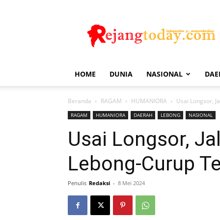
Rejang
Today
HOME
DUNIA
NASIONAL
DAE
Beranda
RAGAM
HUMANIORA
Usai Longsor, 
RAGAM
HUMANIORA
DAERAH
LEBONG
NASIONAL
Usai Longsor, J
Lebong-Curup Te
Penulis
Redaksi
-
8 Mei 2024