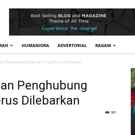
RAH
HUMANIORA
ADVERTORIAL
RAGAM
Jalan Penghubung Lebong-Curup Terus Dilebarkan
alan Penghubung
rus Dilebarkan
381