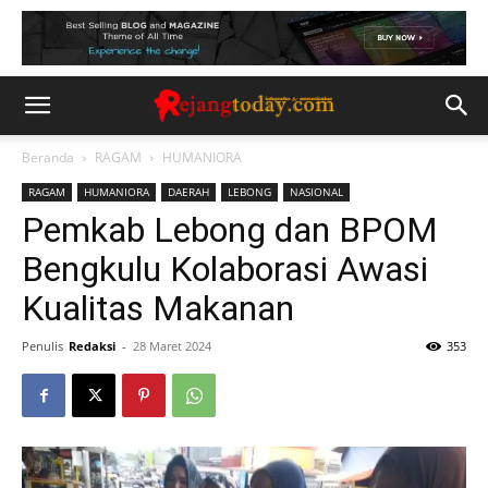
Beranda
RAGAM
HUMANIORA
RAGAM
HUMANIORA
DAERAH
LEBONG
NASIONAL
Pemkab Lebong dan BPOM
Bengkulu Kolaborasi Awasi
Kualitas Makanan
Penulis
Redaksi
-
28 Maret 2024
353