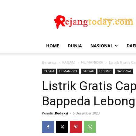
Rejang
Today
HOME
DUNIA
NASIONAL
DAE
Beranda
RAGAM
HUMANIORA
Listrik Gratis 
RAGAM
HUMANIORA
DAERAH
LEBONG
NASIONAL
Listrik Gratis Ca
Bappeda Lebong 
Penulis
Redaksi
-
5 Desember 2023