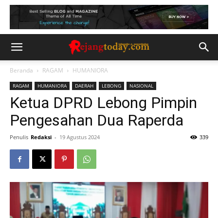
Beranda
RAGAM
HUMANIORA
RAGAM
HUMANIORA
DAERAH
LEBONG
NASIONAL
Ketua DPRD Lebong Pimpin
Pengesahan Dua Raperda
Penulis
Redaksi
-
19 Agustus 2024
339