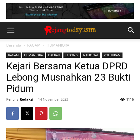
Beranda
RAGAM
HUMANIORA
RAGAM
HUMANIORA
DAERAH
LEBONG
NASIONAL
POLHUKAM
Kejari Bersama Ketua DPRD
Lebong Musnahkan 23 Bukti
Pidum
Penulis
Redaksi
-
14 November 2023
1116