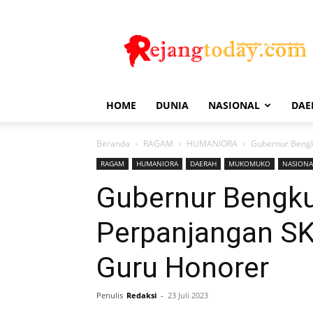
Rejang
Today
HOME
DUNIA
NASIONAL
DAE
Beranda
RAGAM
HUMANIORA
Gubernur Bengk
RAGAM
HUMANIORA
DAERAH
MUKOMUKO
NASIONA
Gubernur Bengku
Perpanjangan SK
Guru Honorer
Penulis
Redaksi
-
23 Juli 2023