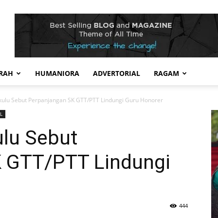
RAH
HUMANIORA
ADVERTORIAL
RAGAM
ulu Sebut Perpanjangan SK GTT/PTT Lindungi Guru Honorer
L
lu Sebut
 GTT/PTT Lindungi
444