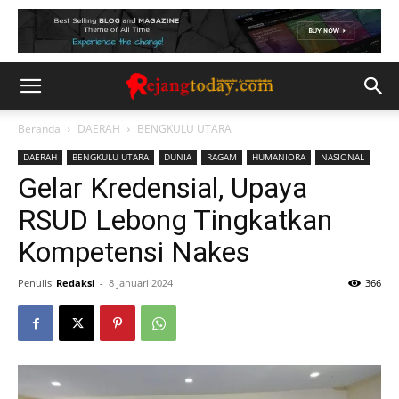
Beranda
DAERAH
BENGKULU UTARA
DAERAH
BENGKULU UTARA
DUNIA
RAGAM
HUMANIORA
NASIONAL
Gelar Kredensial, Upaya
RSUD Lebong Tingkatkan
Kompetensi Nakes
Penulis
Redaksi
-
8 Januari 2024
366