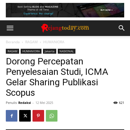
Beranda
RAGAM
HUMANIORA
RAGAM
HUMANIORA
Jakarta
NASIONAL
Dorong Percepatan
Penyelesaian Studi, ICMA
Gelar Sharing Publikasi
Scopus
Penulis
Redaksi
-
12 Mei 2025
621