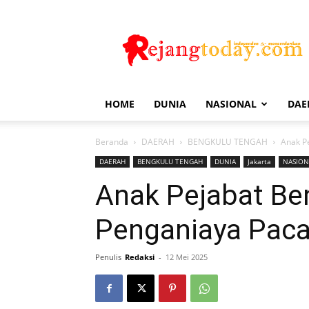
Rejang
Today
HOME
DUNIA
NASIONAL
DAE
Beranda
DAERAH
BENGKULU TENGAH
Anak P
DAERAH
BENGKULU TENGAH
DUNIA
Jakarta
NASION
Anak Pejabat Be
Penganiaya Paca
Penulis
Redaksi
-
12 Mei 2025