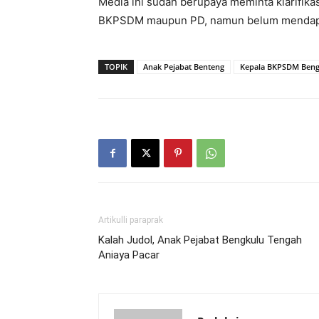
Media ini sudah berupaya meminta klarifika
BKPSDM maupun PD, namun belum mendapat
TOPIK
Anak Pejabat Benteng
Kepala BKPSDM Beng
Artikulli paraprak
Kalah Judol, Anak Pejabat Bengkulu Tengah
Aniaya Pacar