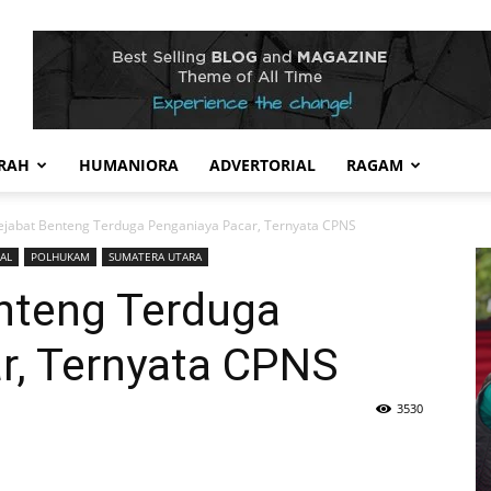
RAH
HUMANIORA
ADVERTORIAL
RAGAM
ejabat Benteng Terduga Penganiaya Pacar, Ternyata CPNS
AL
POLHUKAM
SUMATERA UTARA
nteng Terduga
r, Ternyata CPNS
3530