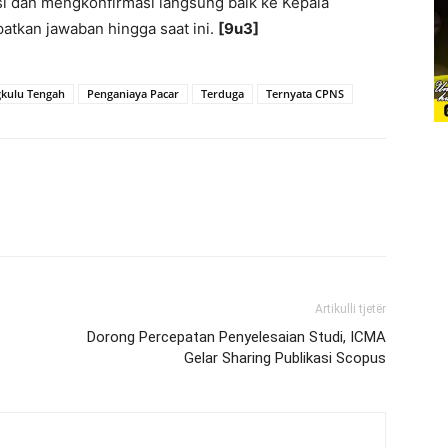
si dan mengkonfirmasi langsung baik ke Kepala
kan jawaban hingga saat ini.
[9u3]
kulu Tengah
Penganiaya Pacar
Terduga
Ternyata CPNS
Artikulli tjetër
Dorong Percepatan Penyelesaian Studi, ICMA
Gelar Sharing Publikasi Scopus