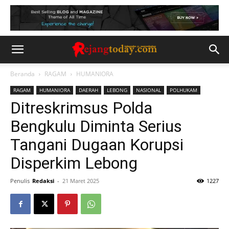
Beranda
RAGAM
HUMANIORA
RAGAM
HUMANIORA
DAERAH
LEBONG
NASIONAL
POLHUKAM
Ditreskrimsus Polda
Bengkulu Diminta Serius
Tangani Dugaan Korupsi
Disperkim Lebong
Penulis
Redaksi
-
21 Maret 2025
1227