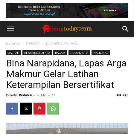
Beranda
DAERAH
BENGKULU UTARA
DAERAH
BENGKULU UTARA
RAGAM
HUMANIORA
NASIONAL
Bina Narapidana, Lapas Arga
Makmur Gelar Latihan
Keterampilan Bersertifikat
Penulis
Redaksi
-
26 Mei 2023
411