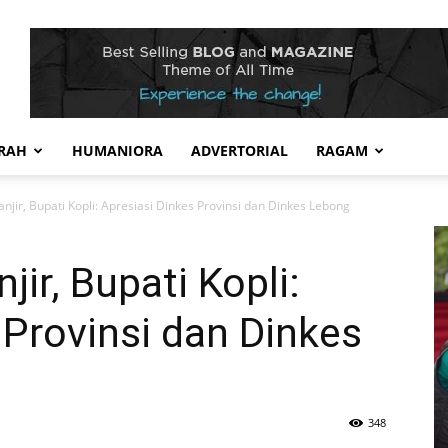
RAH
HUMANIORA
ADVERTORIAL
RAGAM
njir, Bupati Kopli: Apresiasi Dinkes Provinsi dan Dinkes Lebong
ir, Bupati Kopli:
 Provinsi dan Dinkes
348