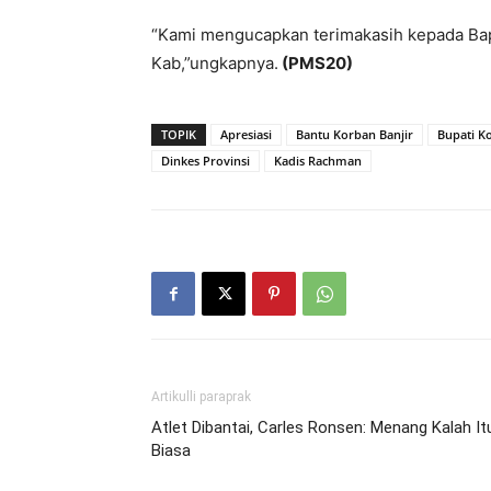
“Kami mengucapkan terimakasih kepada Bap
Kab,”ungkapnya.
(PMS20)
TOPIK
Apresiasi
Bantu Korban Banjir
Bupati Ko
Dinkes Provinsi
Kadis Rachman
Artikulli paraprak
Atlet Dibantai, Carles Ronsen: Menang Kalah It
Biasa