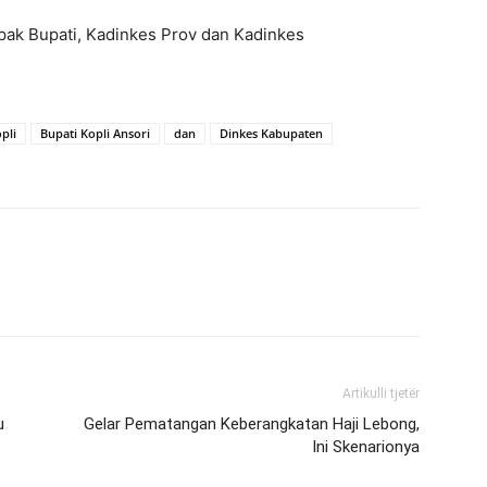
ak Bupati, Kadinkes Prov dan Kadinkes
pli
Bupati Kopli Ansori
dan
Dinkes Kabupaten
Artikulli tjetër
u
Gelar Pematangan Keberangkatan Haji Lebong,
Ini Skenarionya