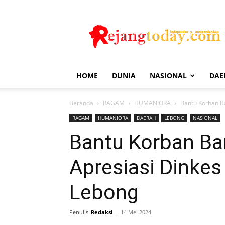
Rejang
Today
HOME
DUNIA
NASIONAL
DAE
Beranda
RAGAM
HUMANIORA
Bantu Korban Ba
RAGAM
HUMANIORA
DAERAH
LEBONG
NASIONAL
Bantu Korban Banj
Apresiasi Dinkes
Lebong
Penulis
Redaksi
-
14 Mei 2024