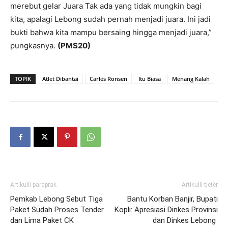
merebut gelar Juara Tak ada yang tidak mungkin bagi
kita, apalagi Lebong sudah pernah menjadi juara. Ini jadi
bukti bahwa kita mampu bersaing hingga menjadi juara,”
pungkasnya.
(PMS20)
TOPIK
Atlet Dibantai
Carles Ronsen
Itu Biasa
Menang Kalah
Artikulli paraprak
Artikulli tjetër
Pemkab Lebong Sebut Tiga
Bantu Korban Banjir, Bupati
Paket Sudah Proses Tender
Kopli: Apresiasi Dinkes Provinsi
dan Lima Paket CK
dan Dinkes Lebong