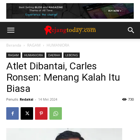
Beranda
RAGAM
HUMANIORA
RAGAM
HUMANIORA
DAERAH
LEBONG
Atlet Dibantai, Carles
Ronsen: Menang Kalah Itu
Biasa
Penulis
Redaksi
-
14 Mei 2024
730