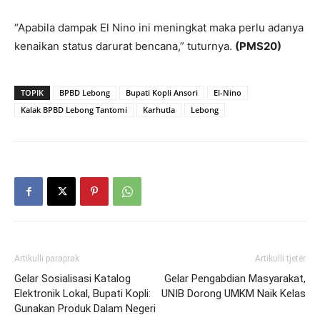
“Apabila dampak El Nino ini meningkat maka perlu adanya
kenaikan status darurat bencana,” tuturnya.
(PMS20)
TOPIK
BPBD Lebong
Bupati Kopli Ansori
El-Nino
Kalak BPBD Lebong Tantomi
Karhutla
Lebong
Artikulli paraprak
Artikulli tjetër
Gelar Sosialisasi Katalog
Gelar Pengabdian Masyarakat,
Elektronik Lokal, Bupati Kopli:
UNIB Dorong UMKM Naik Kelas
Gunakan Produk Dalam Negeri