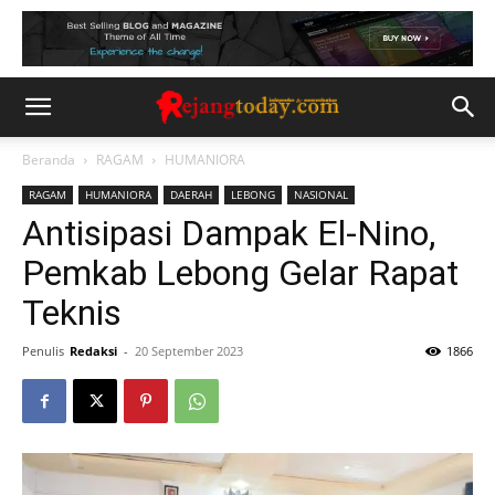
Beranda
RAGAM
HUMANIORA
RAGAM
HUMANIORA
DAERAH
LEBONG
NASIONAL
Antisipasi Dampak El-Nino,
Pemkab Lebong Gelar Rapat
Teknis
Penulis
Redaksi
-
20 September 2023
1866