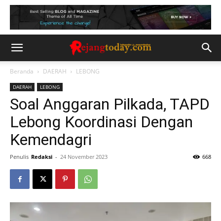
Beranda
DAERAH
LEBONG
DAERAH
LEBONG
Soal Anggaran Pilkada, TAPD
Lebong Koordinasi Dengan
Kemendagri
Penulis
Redaksi
-
24 November 2023
668