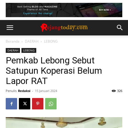
Beranda
DAERAH
LEBONG
DAERAH
LEBONG
Pemkab Lebong Sebut
Satupun Koperasi Belum
Lapor RAT
Penulis
Redaksi
-
15 Januari 2024
326