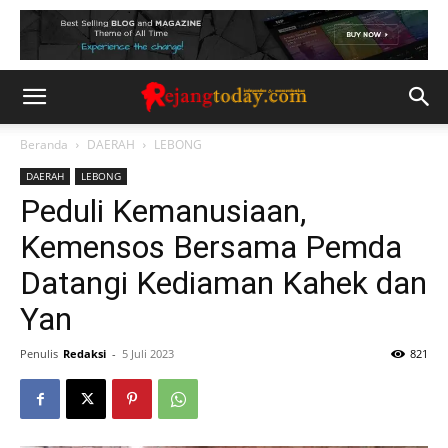
Beranda
DAERAH
LEBONG
DAERAH
LEBONG
Peduli Kemanusiaan,
Kemensos Bersama Pemda
Datangi Kediaman Kahek dan
Yan
Penulis
Redaksi
-
5 Juli 2023
821