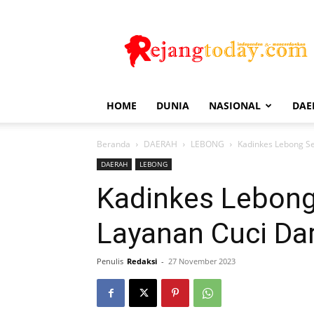
Rejang
Today
HOME
DUNIA
NASIONAL
DAE
Beranda
DAERAH
LEBONG
Kadinkes Lebong S
DAERAH
LEBONG
Kadinkes Lebong
Layanan Cuci Da
Penulis
Redaksi
-
27 November 2023