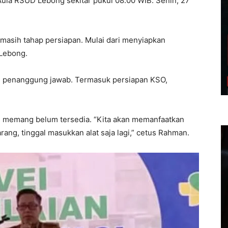
ula RSUD Lebong sekitar pukul 08.00 WIB. Senin, 27
 masih tahap persiapan. Mulai dari menyiapkan
Lebong.
n penanggung jawab. Termasuk persiapan KSO,
si memang belum tersedia. “Kita akan memanfaatkan
rang, tinggal masukkan alat saja lagi,” cetus Rahman.