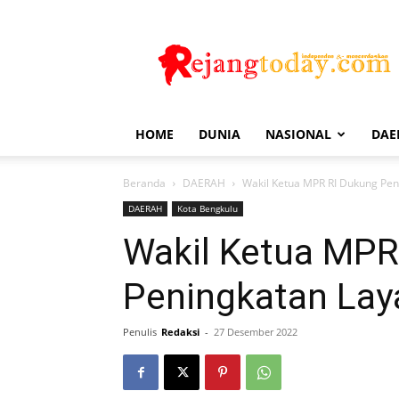
Rejang
Today
HOME
DUNIA
NASIONAL
DAE
Beranda
DAERAH
Wakil Ketua MPR RI Dukung Pen
DAERAH
Kota Bengkulu
Wakil Ketua MPR
Peningkatan Lay
Penulis
Redaksi
-
27 Desember 2022