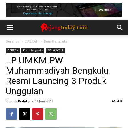
Beranda
DAERAH
Kota Bengkulu
DAERAH
Kota Bengkulu
POLHUKAM
LP UMKM PW
Muhammadiyah Bengkulu
Resmi Launcing 3 Produk
Unggulan
Penulis
Redaksi
-
14 Juni 2023
434