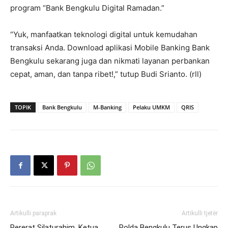
program “Bank Bengkulu Digital Ramadan.”
“Yuk, manfaatkan teknologi digital untuk kemudahan
transaksi Anda. Download aplikasi Mobile Banking Bank
Bengkulu sekarang juga dan nikmati layanan perbankan
cepat, aman, dan tanpa ribet!,” tutup Budi Srianto. (rll)
TOPIK
Bank Bengkulu
M-Banking
Pelaku UMKM
QRIS
Artikulli paraprak
Artikulli tjetër
Pererat Silaturahim, Ketua
Polda Bengkulu Terus Ungkap