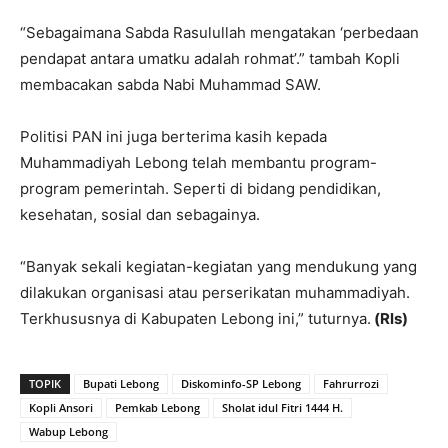
“Sebagaimana Sabda Rasulullah mengatakan ‘perbedaan
pendapat antara umatku adalah rohmat’.” tambah Kopli
membacakan sabda Nabi Muhammad SAW.
Politisi PAN ini juga berterima kasih kepada
Muhammadiyah Lebong telah membantu program-
program pemerintah. Seperti di bidang pendidikan,
kesehatan, sosial dan sebagainya.
“Banyak sekali kegiatan-kegiatan yang mendukung yang
dilakukan organisasi atau perserikatan muhammadiyah.
Terkhususnya di Kabupaten Lebong ini,” tuturnya.
(Rls)
TOPIK
Bupati Lebong
Diskominfo-SP Lebong
Fahrurrozi
Kopli Ansori
Pemkab Lebong
Sholat idul Fitri 1444 H.
Wabup Lebong